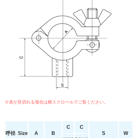
C
C
呼径 Size
A
B
S
W