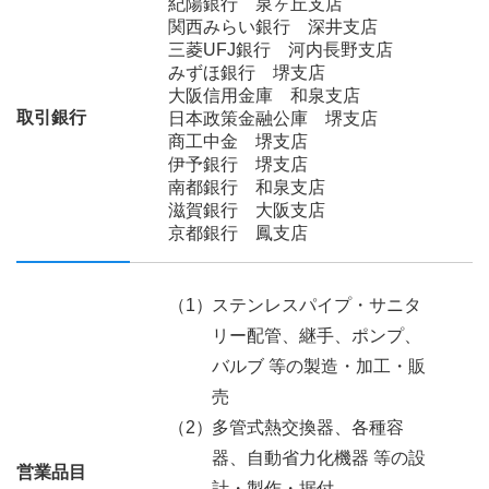
紀陽銀行 泉ヶ丘支店
関西みらい銀行 深井支店
三菱UFJ銀行 河内長野支店
みずほ銀行 堺支店
大阪信用金庫 和泉支店
取引銀行
日本政策金融公庫 堺支店
商工中金 堺支店
伊予銀行 堺支店
南都銀行 和泉支店
滋賀銀行 大阪支店
京都銀行 鳳支店
ステンレスパイプ・サニタ
リー配管、継手、ポンプ、
バルブ 等の製造・加工・販
売
多管式熱交換器、各種容
器、自動省力化機器 等の設
営業品目
計・製作・据付