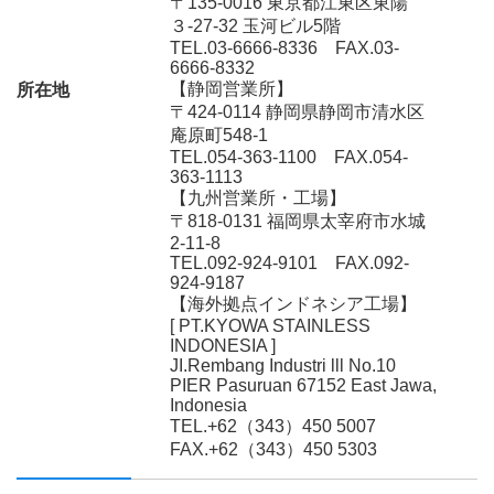
〒135-0016 東京都江東区東陽
３-27-32 玉河ビル5階
TEL.03-6666-8336
FAX.03-
6666-8332
【静岡営業所】
所在地
〒424-0114 静岡県静岡市清水区
庵原町548-1
TEL.054-363-1100
FAX.054-
363-1113
【九州営業所・工場】
〒818-0131 福岡県太宰府市水城
2-11-8
TEL.092-924-9101
FAX.092-
924-9187
【海外拠点インドネシア工場】
[ PT.KYOWA STAINLESS
INDONESIA ]
JI.Rembang Industri lll No.10
PIER Pasuruan 67152 East Jawa,
Indonesia
TEL.+62（343）450 5007
FAX.+62（343）450 5303